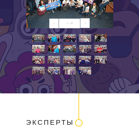
>
<
1 - 19
ЭКСПЕРТЫ