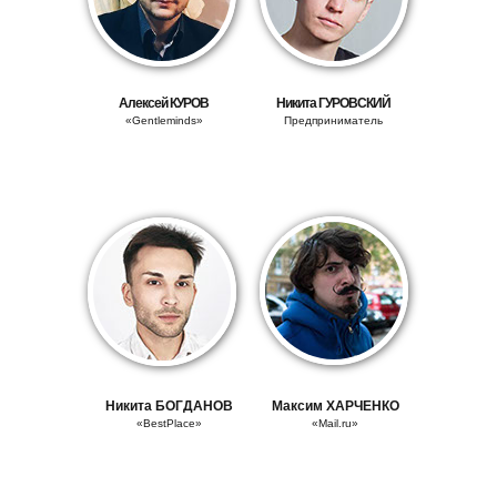
Алексей
КУРОВ
Никита
ГУРОВСКИЙ
«Gentleminds»
Предприниматель
Никита
БОГДАНОВ
Максим ХАРЧЕНКО
«BestPlace»
«Mail.ru»