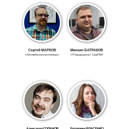
Сергей МАРКОВ
Михаил БАТРАКОВ
«Активбизнесколлекшн»
«IT-медицина» СамГМУ
Александр ГОЛАНОВ
Екатерина
ВЛАСЕНКО