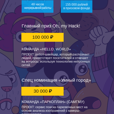
48 часов
155 000 рублей
непрерывной работы
в призовом фонде
Главный приз Oh, my Hack!
₽
100 000
КОМАНДА «HELLO, WORLD»
ПРОЕКТ
: робот-швейцар, который распознает
людей, приветствует посетителей и отвечает
на вопросы, используя технологию нейронных
сетей.
Спец номинация «Умный город»
₽
30 000
КОМАНДА «ПАРКОПЛАН» (САМГМУ)
П
РОЕКТ:
сервис поиска парковочных мест на
основе анализа изображений с камеры-