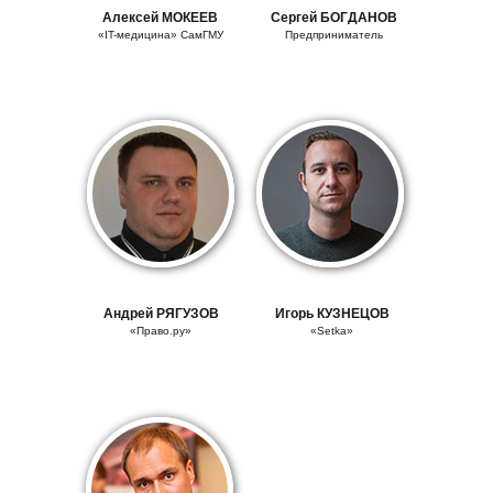
Алексей МОКЕЕВ
Сергей
БОГДАНОВ
«IT-медицина» СамГМУ
Предприниматель
Андрей
РЯГУЗОВ
Игорь
КУЗНЕЦОВ
«Право.ру»
«Setka»