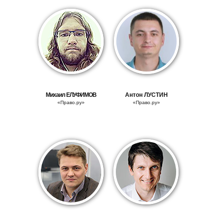
Михаил
ЕЛУФИМОВ
Антон Л
УСТИН
«Право.ру»
«Право.ру»