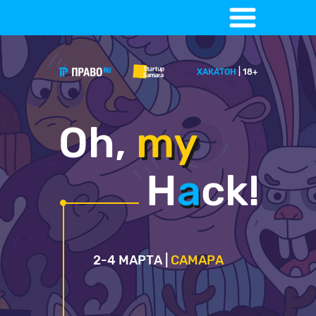
ХАКАТОН
| 18+
Oh,
my
my
H
a
ck!
a
2-4 МАРТА |
САМАРА